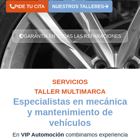
PIDE TU CITA
NUESTROS TALLERES
GARANTÍA EN TODAS LAS REPARACIONES
SERVICIOS
TALLER MULTIMARCA
Especialistas en mecánica
y mantenimiento de
vehículos
En
VIP Automoción
combinamos experiencia