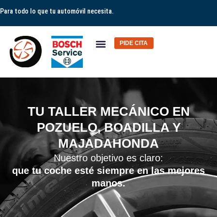
Para todo lo que tu automóvil necesita.
PIDE CITA
Nuestros Talleres
Nuestros Servicios
Sobre Nosotros
TU TALLER MECÁNICO EN
POZUELO, BOADILLA Y
MAJADAHONDA
Nuestro objetivo es claro:
que tu coche esté siempre en las mejores
manos.