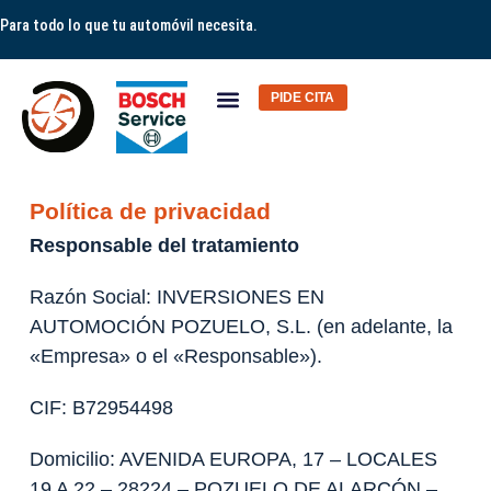
Para todo lo que tu automóvil necesita.
PIDE CITA
Nuestros Talleres
Nuestros Servicios
Sobre Nosotros
Política de privacidad
Responsable del tratamiento
Razón Social: INVERSIONES EN
AUTOMOCIÓN POZUELO, S.L. (en adelante, la
«Empresa» o el «Responsable»).
CIF: B72954498
Domicilio: AVENIDA EUROPA, 17 – LOCALES
19 A 22 – 28224 – POZUELO DE ALARCÓN –